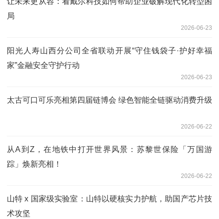
让未来更从容：看戴尔科技如何帮助企业破解现代化转型困
局
2026-06-23
阳光人寿山西分公司全省联动开展“守住钱袋子·护好幸福
家”金融安全守护行动
2026-06-23
太古可口可乐亮相第四届链博会 绿色智能全链驱动消费升级
2026-06-22
从A到Z，在地铁中打开世界风景：苏黎世保险「万国游
踪」焕新亮相！
2026-06-22
山特 x 国家级实验室：山特以硬核实力护航，助国产芯片技
术攻坚