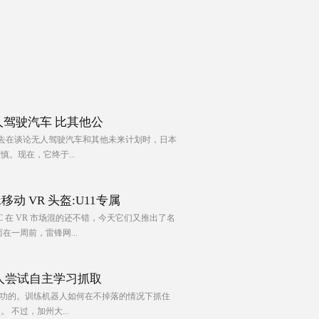
人驾驶汽车 比其他公
，过去在谈论无人驾驶汽车和其他未来计划时，日本
。现在，它终于...
移动 VR 头盔:U11专属
C 在 VR 市场混的还不错，今天它们又推出了名
，而在一周前，雷锋网...
人尝试自主学习抓取
成功的。训练机器人如何在不掉落的情况下抓住
 不过，加州大...