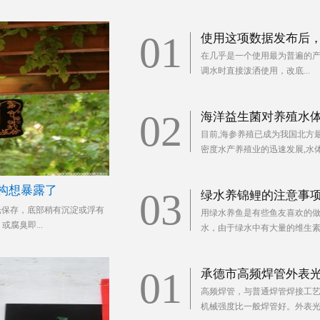
01
使用这项数据发布后
在几乎是一个使用最为普遍的
当
调水时直接泼洒使用，改底...
02
海洋益生菌对养殖水
目前,海参养殖已成为我国北方
密度水产养殖业的迅速发展,水体
构想暴露了
03
绿水养锦鲤的注意事
光保存，底部稍有沉淀或浮有
用绿水养鱼是有些鱼友喜欢的
或腐臭即...
水，由于绿水中有大量的维生素和
01
承德市高频焊管外表
高频焊管，与普通焊管焊接工
机械强度比一般焊管好。外表光洁