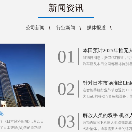
新闻资讯
公司新闻
行业新闻
媒体报道
01
本田预计2025年推无
6月9日消息，据CNET报道
汽车巨头本田公司都显得特别谨慎
02
针对日本市场推出Link
在智能手机行业节节败退的 HT
为 Link 的移动 VR 头戴设备
呢
03
解放人类的双手 机器
《日本经济新闻》5月25日
98%的情况下机器人抓取都是
人工智能(AI)等的高功能
各种物体，通常需要大量的练习。