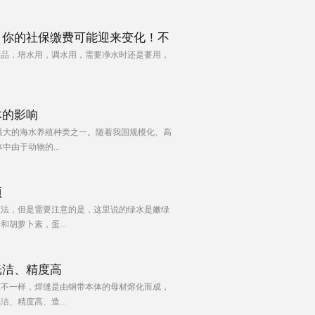
，你的社保缴费可能迎来变化！不
产品，培水用，调水用，需要净水时还是要用，
体的影响
最大的海水养殖种类之一。随着我国规模化、高
中由于动物的...
项
做法，但是需要注意的是，这里说的绿水是嫩绿
胡萝卜素，蛋...
光洁、精度高
艺不一样，焊缝是由钢带本体的母材熔化而成，
、精度高、造...