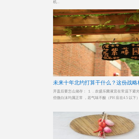
机...
未来十年北约打算干什么？这份战略
开盖后要怎么储存： １．农盛乐菌液宜在常温下避
些微白沫均属正常 ，若气味不酸（PH 应在4.5 以下）