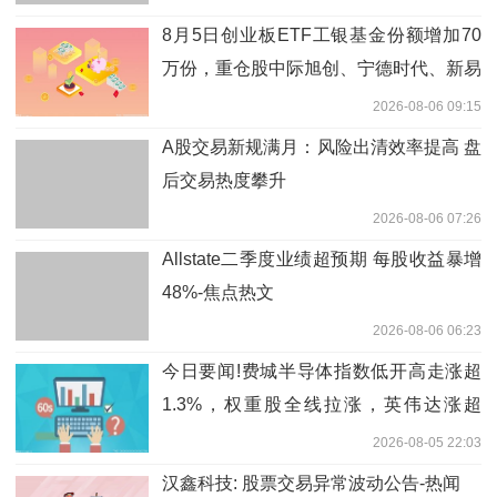
8月5日创业板ETF工银基金份额增加70
万份，重仓股中际旭创、宁德时代、新易
盛
2026-08-06 09:15
A股交易新规满月：风险出清效率提高 盘
后交易热度攀升
2026-08-06 07:26
Allstate二季度业绩超预期 每股收益暴增
48%-焦点热文
2026-08-06 06:23
今日要闻!费城半导体指数低开高走涨超
1.3%，权重股全线拉涨，英伟达涨超
4.5%，台积电涨超2%，美光科技涨超
2026-08-05 22:03
3%，博通涨逾1%
汉鑫科技: 股票交易异常波动公告-热闻