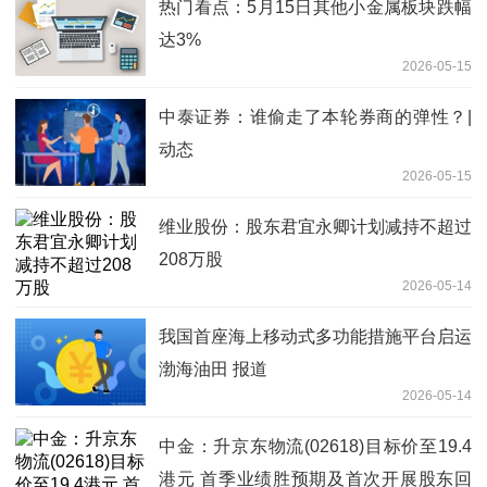
热门看点：5月15日其他小金属板块跌幅
达3%
2026-05-15
中泰证券：谁偷走了本轮券商的弹性？|
动态
2026-05-15
维业股份：股东君宜永卿计划减持不超过
208万股
2026-05-14
我国首座海上移动式多功能措施平台启运
渤海油田 报道
2026-05-14
中金：升京东物流(02618)目标价至19.4
港元 首季业绩胜预期及首次开展股东回