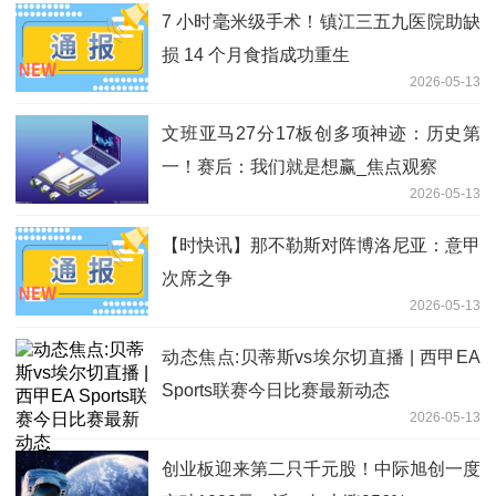
7 小时毫米级手术！镇江三五九医院助缺
损 14 个月食指成功重生
2026-05-13
文班亚马27分17板创多项神迹：历史第
一！赛后：我们就是想赢_焦点观察
2026-05-13
【时快讯】那不勒斯对阵博洛尼亚：意甲
次席之争
2026-05-13
动态焦点:贝蒂斯vs埃尔切直播 | 西甲EA
Sports联赛今日比赛最新动态
2026-05-13
创业板迎来第二只千元股！中际旭创一度