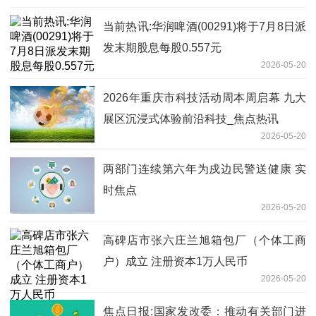
当前热讯:华润啤酒(00291)将于7月8日派
发末期股息每股0.557元
2026-05-20
2026年重庆市科技活动周本周启幕 九大
展区沉浸式体验前沿科技_焦点热讯
2026-05-20
两部门连续第六年为戍边民警送健康 实
时焦点
2026-05-20
高碑店市张六庄兰旭箱包厂（个体工商
户）成立 注册资本1万人民币
2026-05-20
焦点日报:国家发改委：推动有关部门进