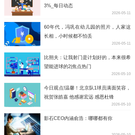
3%_每日动态
2026-05-11
60年代，冯巩在幼儿园的照片，人家这
长相，小时候都不怕丢
2026-05-11
比朔夫：让我射门是计划好的，本来很希
望能进球的2|焦点热门
2026-05-10
今日观点!温馨！北京队1球员满面笑容，
祝贺张皓嘉 他感谢宏远 感恩杜锋
2026-05-10
影石CEO内涵俞浩：哪哪都有你
2026-05-10