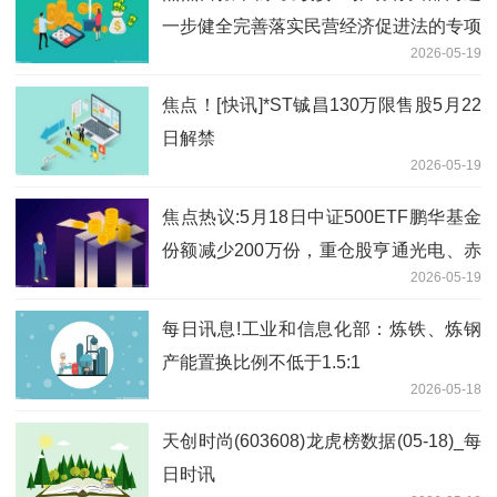
一步健全完善落实民营经济促进法的专项
2026-05-19
机制
焦点！[快讯]*ST铖昌130万限售股5月22
日解禁
2026-05-19
焦点热议:5月18日中证500ETF鹏华基金
份额减少200万份，重仓股亨通光电、赤
2026-05-19
峰黄金、佰维存储
每日讯息!工业和信息化部：炼铁、炼钢
产能置换比例不低于1.5:1
2026-05-18
天创时尚(603608)龙虎榜数据(05-18)_每
日时讯