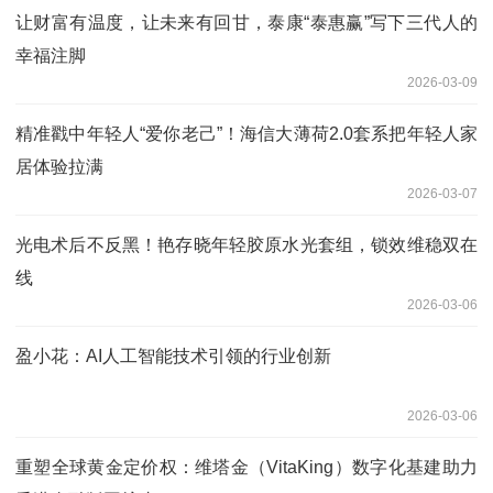
让财富有温度，让未来有回甘，泰康“泰惠赢”写下三代人的
幸福注脚
2026-03-09
精准戳中年轻人“爱你老己”！海信大薄荷2.0套系把年轻人家
居体验拉满
2026-03-07
光电术后不反黑！艳存晓年轻胶原水光套组，锁效维稳双在
线
2026-03-06
盈小花：AI人工智能技术引领的行业创新
2026-03-06
重塑全球黄金定价权：维塔金（VitaKing）数字化基建助力