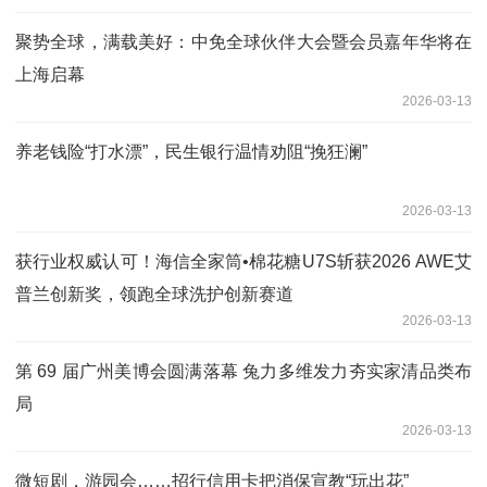
聚势全球，满载美好：中免全球伙伴大会暨会员嘉年华将在
上海启幕
2026-03-13
养老钱险“打水漂”，民生银行温情劝阻“挽狂澜”
2026-03-13
获行业权威认可！海信全家筒•棉花糖U7S斩获2026 AWE艾
普兰创新奖，领跑全球洗护创新赛道
2026-03-13
第 69 届广州美博会圆满落幕 兔力多维发力夯实家清品类布
局
2026-03-13
微短剧，游园会……招行信用卡把消保宣教“玩出花”