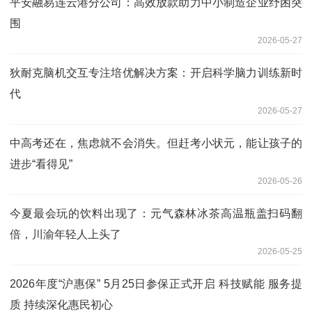
平安融易连云港分公司：高效放款助力中小制造企业纾困突
围
2026-05-27
狄耐克脑机交互专注培优解决方案：开启科学脑力训练新时
代
2026-05-27
中高考还在，焦虑就不会消失。但赶考小状元，能让孩子的
进步“看得见”
2026-05-26
今夏最会玩的饮料出现了：元气森林冰茶高温瓶盖扫码翻
倍，川渝年轻人上头了
2026-05-25
2026年度“沪惠保” 5月25日参保正式开启 科技赋能 服务提
质 持续深化惠民初心