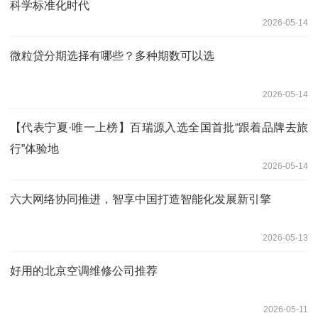
科学标准化时代
2026-05-14
微粒贷分期选择有哪些？多种期数可以选
2026-05-14
【代表宁夏·唯一上榜】百瑞源入选全国首批“跟着品牌去旅
行”体验地
2026-05-14
六大网络协同推进，智享中国打造智能化发展新引擎
2026-05-13
好用的北京空调维修公司推荐
2026-05-11