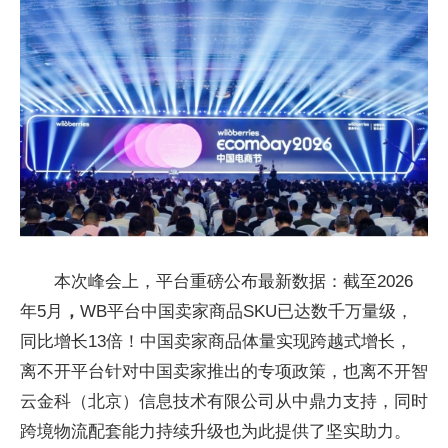
本次峰会上，平台重磅公布最新数据：截至2026
年5月
，
WB平台中国卖家商品SKU已达数千万量级，
同比增长13倍！中国卖家商品体量实现跨越式增长，
离不开平台针对中国卖家推出的专项政策，也离不开智
云金科（北京）信息技术有限公司从中鼎力支持，同时
跨境物流配套能力持续升级也为此提供了坚实助力。