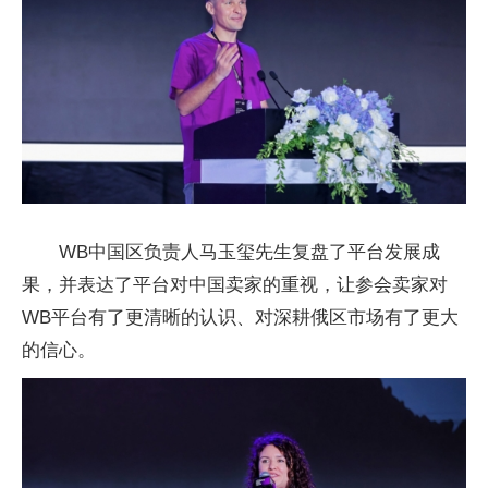
WB中国区负责人马玉玺先生复盘了平台发展成
果，并表达了平台对中国卖家的重视，让参会卖家对
WB平台有了更清晰的认识、对深耕俄区市场有了更大
的信心。