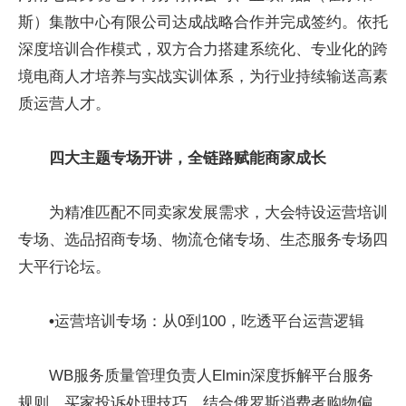
斯）集散中心有限公司达成战略合作并完成签约。依托
深度培训合作模式，双方合力搭建系统化、专业化的跨
境电商人才培养与实战实训体系，为行业持续输送高素
质运营人才。
四大主题专场开讲，全链路赋能商家成长
为精准匹配不同卖家发展需求，大会特设运营培训
专场、选品招商专场、物流仓储专场、生态服务专场四
大平行论坛。
•
运营培训专场：从0到100，吃透平台运营逻辑
WB服务质量管理负责人Elmin深度拆解平台服务
规则、买家投诉处理技巧，结合俄罗斯消费者购物偏