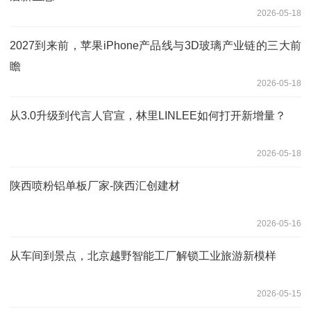
2026-05-18
2027到来前，苹果iPhone产品线与3D玻璃产业链的三大前
瞻
2026-05-18
从3.0升级到代言人官宣，林里LINLEE如何打开新增量？
2026-05-18
陕西喷粉铝单板厂家-陕西汇创建材
2026-05-16
从车间到景点，北京越野智能工厂解锁工业旅游新模样
2026-05-15