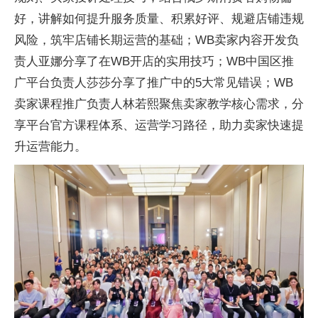
好，讲解如何提升服务质量、积累好评、规避店铺违规
风险，筑牢店铺长期运营的基础；WB卖家内容开发负
责人亚娜分享了在WB开店的实用技巧；WB中国区推
广平台负责人莎莎分享了推广中的5大常见错误；WB
卖家课程推广负责人林若熙聚焦卖家教学核心需求，分
享平台官方课程体系、运营学习路径，助力卖家快速提
升运营能力。