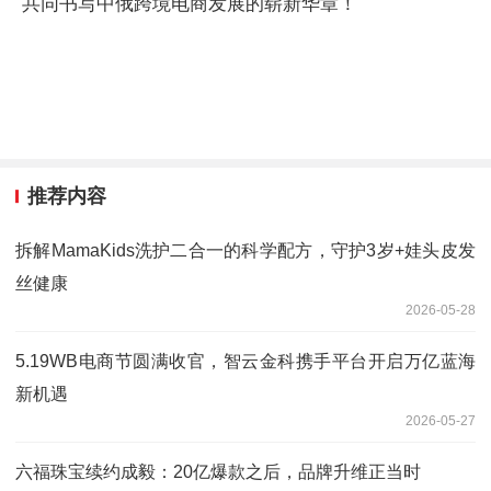
共同书写中俄跨境电商发展的崭新华章！
推荐内容
拆解MamaKids洗护二合一的科学配方，守护3岁+娃头皮发
丝健康
2026-05-28
5.19WB电商节圆满收官，智云金科携手平台开启万亿蓝海
新机遇
2026-05-27
六福珠宝续约成毅：20亿爆款之后，品牌升维正当时