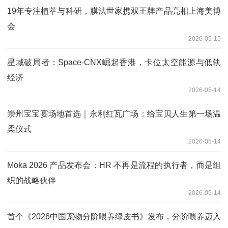
19年专注植萃与科研，膜法世家携双王牌产品亮相上海美博
会
2026-05-15
星域破局者：Space-CNX崛起香港，卡位太空能源与低轨
经济
2026-05-14
崇州宝宝宴场地首选｜永利红瓦广场：给宝贝人生第一场温
柔仪式
2026-05-14
Moka 2026 产品发布会：HR 不再是流程的执行者，而是组
织的战略伙伴
2026-05-14
首个《2026中国宠物分阶喂养绿皮书》发布，分阶喂养迈入