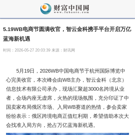
5.19WB电商节圆满收官，智云金科携手平台开启万亿
蓝海新机遇
时间：2026-05-27 20:03:39 来源：财讯网
5月19日，2026WB中国电商节于杭州国际博览中
心完美收官，本次峰会由WB主办，智云金科（北京）
信息技术有限公司承办，现场汇聚超3000名跨境从业
者，会场内座无虚席，火热的现场氛围，充分印证了中
国卖家布局俄区市场、入局WB赛道的热情，参会卖家
纷纷表示：俄区跨境电商正值红利期，希望借助本次大
会找准入局方向，抢占万亿蓝海新机遇。