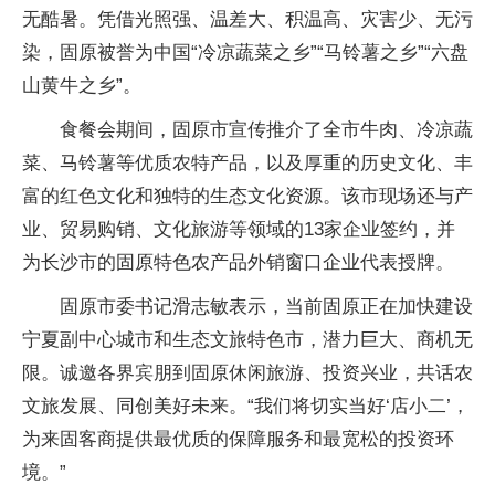
无酷暑。凭借光照强、温差大、积温高、灾害少、无污
染，固原被誉为中国“冷凉蔬菜之乡”“马铃薯之乡”“六盘
山黄牛之乡”。
食餐会期间，固原市宣传推介了全市牛肉、冷凉蔬
菜、马铃薯等优质农特产品，以及厚重的历史文化、丰
富的红色文化和独特的生态文化资源。该市现场还与产
业、贸易购销、文化旅游等领域的13家企业签约，并
为长沙市的固原特色农产品外销窗口企业代表授牌。
固原市委
书记
滑志敏表示，当前固原正在加快建设
宁夏副中心城市和生态文旅特色市，潜力巨大、商机无
限。诚邀各界宾朋到固原休闲旅游、
投资
兴业，共话农
文旅发展、同创美好未来。“我们将切实当好‘店小二’，
为来固客商提供最优质的保障服务和最宽松的
投资
环
境。”