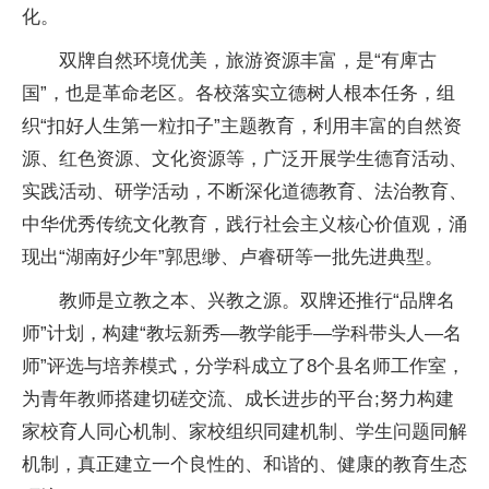
化。
双牌自然环境优美，旅游资源丰富，是“有庳古
国”，也是革命老区。各校
落实
立德树人根本任务，组
织“扣好人生第一粒扣子”主题教育，利用丰富的自然资
源、红色资源、文化资源等，广泛开展学生德育活动、
实践活动、研学活动，不断深化道德教育、法治教育、
中华优秀传统文化教育，践行
社会主义
核心价值观，涌
现出“湖南好少年”郭思缈、卢睿研等一批先进典型。
教师是立教之本、兴教之源。双牌还推行“品牌名
师”计划，构建“教坛新秀—教学能手—学科带头人—名
师”评选与培养模式，分学科成立了8个县名师工作室，
为青年教师搭建切磋交流、成长进步的
平
台;努力构建
家校育人同心机制、家校组织同建机制、学生问题同解
机制，真正建立一个良
性
的、和谐的、健康的教育生态