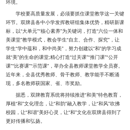
环境。
学校要高质量发展，必须要抓住课堂教学这一关键
环节。双牌县各中小学发挥教研组集体优势，精研新课
标，以“大单元”“核心素养”为关键词，打造“六位一体和
美课堂”教学模式，教会学生“自主、合作、探究”，让
学生“学中蕴和，和中尚美”，努力创建以“和”的学
习
成
就“美”的生命的课堂;精心打造“过关课”“推门课”“公开
课”“比赛课”“示范课”，举办全县教师课堂教学全员赛。
近
年来，全县优秀教师、骨干教师、教学能手不断涌
现，多名教师获
国家
、省、市奖励。
据悉，双牌教育系统将持续推进“和美”特色教育，
厚植“和”文化理念，让“和韵”融入教学，让“和风”吹拂
校园，让“和谐”美好心灵，让“和”文化在双牌县得到了
更好传播和弘扬。