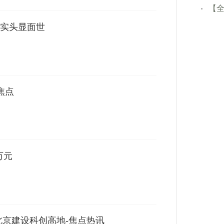
【
实头显面世
焦点
万元
北京建设科创高地-焦点热讯