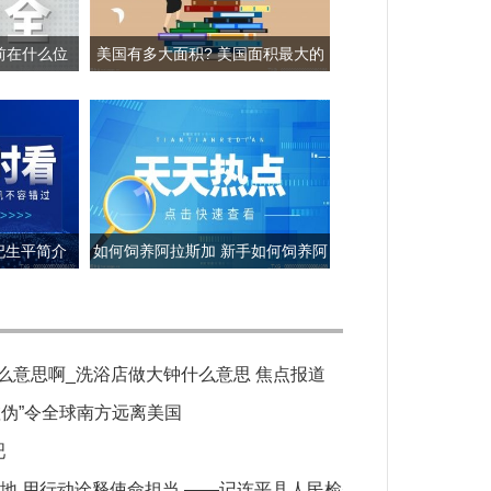
前在什么位
美国有多大面积? 美国面积最大的
雪?
三个城市是哪三个?
妃生平简介
如何饲养阿拉斯加 新手如何饲养阿
拉斯加犬？
么意思啊_洗浴店做大钟什么意思 焦点报道
虚伪”令全球南方远离美国
吧
实地 用行动诠释使命担当 ——记连平县人民检察院第一检察部主