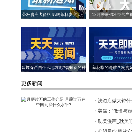
茶杯贵宾犬价格 影响茶杯贵宾犬价
12月来最强冷空气当
格的因素
置? 哪里会下
碧螺春产自什么地方呢?碧螺春的种
羞花指的是谁？杨贵
植环境介绍
更多新闻
洗浴店做大钟什
美媒：“傲慢与
耽美漫画_耽美
仰望星空 脚踏