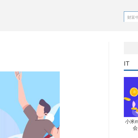
IT
小米m
会