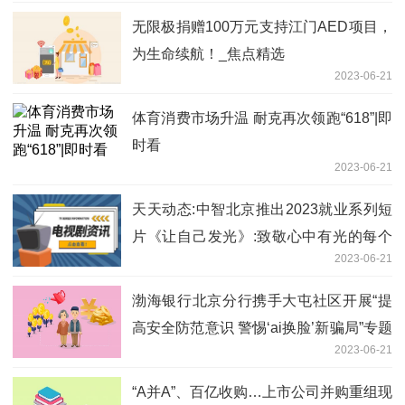
无限极捐赠100万元支持江门AED项目，
为生命续航！_焦点精选
2023-06-21
体育消费市场升温 耐克再次领跑“618”|即
时看
2023-06-21
天天动态:中智北京推出2023就业系列短
片《让自己发光》:致敬心中有光的每个
2023-06-21
人
渤海银行北京分行携手大屯社区开展“提
高安全防范意识 警惕‘ai换脸’新骗局”专题
2023-06-21
讲座 环球快资讯
“A并A”、百亿收购…上市公司并购重组现